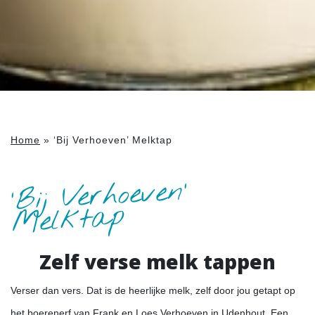
Home
»
‘Bij Verhoeven’ Melktap
'Bij Verhoeven'
Melktap
Zelf verse melk tappen
Verser dan vers. Dat is de heerlijke melk, zelf door jou getapt op
het boerenerf van Frank en Loes Verhoeven in Udenhout. Een