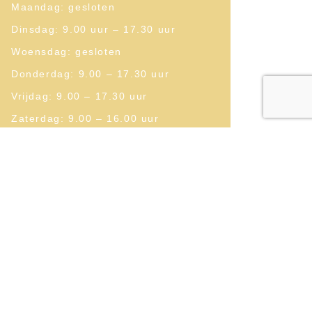
Maandag: gesloten
Dinsdag: 9.00 uur – 17.30 uur
Woensdag: gesloten
Donderdag: 9.00 – 17.30 uur
Vrijdag: 9.00 – 17.30 uur
Zaterdag: 9.00 – 16.00 uur
Contactgegevens
06-27267942
www.boerderijwinkelonsjos.nl
info@boerderijwinkelonsjos.nl