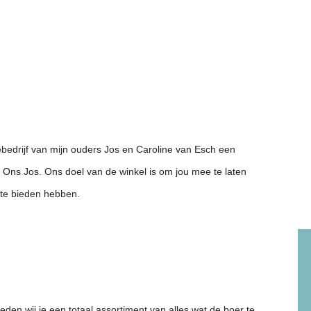
ebedrijf van mijn ouders Jos en Caroline van Esch een
Ons Jos. Ons doel van de winkel is om jou mee te laten
 te bieden hebben.
ieden wij je een totaal assortiment van alles wat de boer te