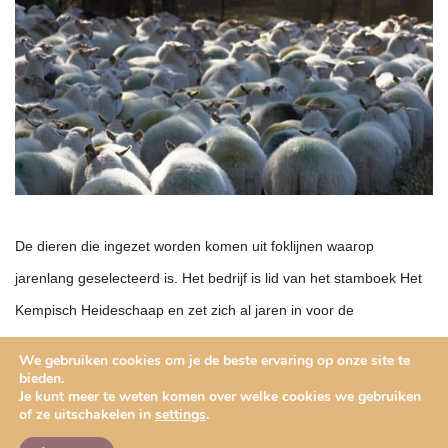
De dieren die ingezet worden komen uit foklijnen waarop
jarenlang geselecteerd is. Het bedrijf is lid van het stamboek Het
Kempisch Heideschaap en zet zich al jaren in voor de
instandhouding van dit zeldzame ras.
We gebruiken cookies om je de beste ervaring op onze site te
bieden.
Eén van de pijlers van Brabants Duingoed is het mooi en vitaal
Je kunt meer te weten komen over welke cookies we gebruiken
of ze uitschakelen in
settings
.
houden van het gebied in en rondom de Loonse en Drunense