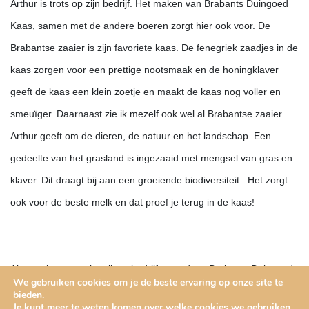
Arthur is trots op zijn bedrijf. Het maken van Brabants Duingoed
Kaas, samen met de andere boeren zorgt hier ook voor. De
Brabantse zaaier is zijn favoriete kaas. De fenegriek zaadjes in de
kaas zorgen voor een prettige nootsmaak en de honingklaver
geeft de kaas een klein zoetje en maakt de kaas nog voller en
smeuïger. Daarnaast zie ik mezelf ook wel al Brabantse zaaier.
Arthur geeft om de dieren, de natuur en het landschap. Een
gedeelte van het grasland is ingezaaid met mengsel van gras en
klaver. Dit draagt bij aan een groeiende biodiversiteit. Het zorgt
ook voor de beste melk en dat proef je terug in de kaas!
Al met al een mooi melkveebedrijf waar deze Brabants Duingoed
We gebruiken cookies om je de beste ervaring op onze site te
boer met passie zijn werk doet.
bieden.
Je kunt meer te weten komen over welke cookies we gebruiken