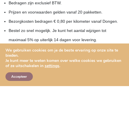
Bedragen zijn exclusief BTW.
Prijzen en voorwaarden gelden vanaf 20 pakketten.
Bezorgkosten bedragen € 0,80 per kilometer vanaf Dongen.
Bestel zo snel mogelijk. Je kunt het aantal wijzigen tot
maximaal 5% op uiterlijk 14 dagen voor levering.
De Duinboeren hebben geen onbeperkte capaciteit. Als een
We gebruiken cookies om je de beste ervaring op onze site te
bieden.
product niet meer beschikbaar is, zullen wij een passend
Je kunt meer te weten komen over welke cookies we gebruiken
of ze uitschakelen in
settings
.
alternatief voorstellen. Wacht daarom niet te lang met bestellen.
Accepteer
De
algemene voorwaarden
van Brabants Duingoed zijn van
toepassing.